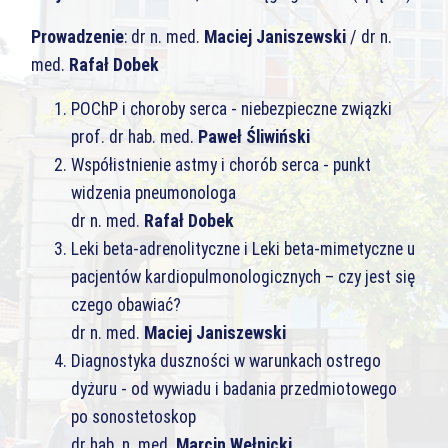
Prowadzenie
: dr n. med.
Maciej Janiszewski
/ dr n.
med.
Rafał Dobek
POChP i choroby serca - niebezpieczne związki
prof. dr hab. med.
Paweł Śliwiński
Współistnienie astmy i chorób serca - punkt
widzenia pneumonologa
dr n. med.
Rafał Dobek
Leki beta-adrenolityczne i Leki beta-mimetyczne u
pacjentów kardiopulmonologicznych – czy jest się
czego obawiać?
dr n. med.
Maciej Janiszewski
Diagnostyka duszności w warunkach ostrego
dyżuru - od wywiadu i badania przedmiotowego
po sonostetoskop
dr hab. n. med.
Marcin Wełnicki